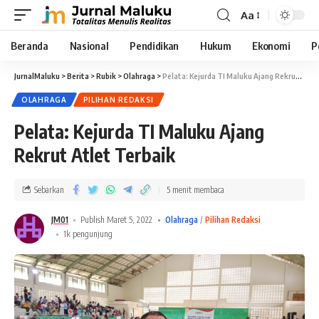
Aa
Beranda
Nasional
Pendidikan
Hukum
Ekonomi
P
JurnalMaluku
>
Berita
>
Rubik
>
Olahraga
>
Pelata: Kejurda TI Maluku Ajang Rekrut Atlet Terbaik
OLAHRAGA
PILIHAN REDAKSI
Pelata: Kejurda TI Maluku Ajang
Rekrut Atlet Terbaik
Sebarkan
5 menit membaca
JM01
Publish Maret 5, 2022
Olahraga
Pilihan Redaksi
1k pengunjung