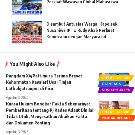
Perkuat Wawasan Global Mahasiswa
Disambut Antusias Warga, Kapolsek
Nusaniwe IPTU Rudy Ahab Perkuat
Kemitraan dengan Masyarakat
You Might Also Like
Pangdam XV/Pattimura Terima Brevet
LINTAS DAERAH
Kehormatan Kavaleri Usai Tinjau
OLAHRAGA
Latbakjatranpur di Piru
SOSIAL/BUDAYA
Agustus 3, 2026
Kuasa Hukum Bongkar Fakta Sebenarnya:
Pemberitaan tentang Pj Kades Adaut Dinilai
LINTAS DAERAH
Tidak Utuh, Menyesatkan Abaikan Fakta
PILIHAN REDAKSI
dan Dokumen Penting
Agustus 3, 2026