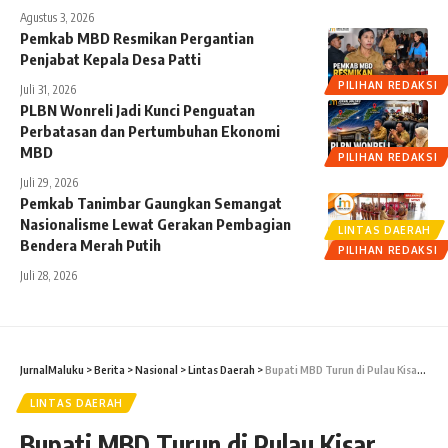
Agustus 3, 2026
Pemkab MBD Resmikan Pergantian
Penjabat Kepala Desa Patti
PILIHAN REDAKSI
Juli 31, 2026
PLBN Wonreli Jadi Kunci Penguatan
Perbatasan dan Pertumbuhan Ekonomi
MBD
PILIHAN REDAKSI
Juli 29, 2026
Pemkab Tanimbar Gaungkan Semangat
Nasionalisme Lewat Gerakan Pembagian
LINTAS DAERAH
Bendera Merah Putih
PILIHAN REDAKSI
Juli 28, 2026
JurnalMaluku
>
Berita
>
Nasional
>
Lintas Daerah
>
Bupati MBD Turun di Pulau Kisar Pantau Pelaksanaan Serbuan Vaksinasi
LINTAS DAERAH
Bupati MBD Turun di Pulau Kisar