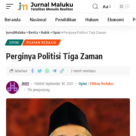
Aa
Beranda
Nasional
Pendidikan
Hukum
Ekonomi
P
JurnalMaluku
>
Berita
>
Rubik
>
Opini
>
Perginya Politisi Tiga Zaman
OPINI
PILIHAN REDAKSI
Perginya Politisi Tiga Zaman
Sebarkan
2 menit membaca
JM01
Publish September 30, 2021
Opini
Pilihan Redaksi
734 pengunjung