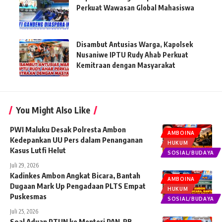
Perkuat Wawasan Global Mahasiswa
Disambut Antusias Warga, Kapolsek
Nusaniwe IPTU Rudy Ahab Perkuat
Kemitraan dengan Masyarakat
You Might Also Like
PWI Maluku Desak Polresta Ambon
AMBOINA
Kedepankan UU Pers dalam Penanganan
HUKUM
Kasus Lutfi Helut
SOSIAL/BUDAYA
Juli 29, 2026
Kadinkes Ambon Angkat Bicara, Bantah
AMBOINA
Dugaan Mark Up Pengadaan PLTS Empat
HUKUM
Puskesmas
SOSIAL/BUDAYA
Juli 25, 2026
Soal Aduan PTUN ke Menteri PAN-RB,