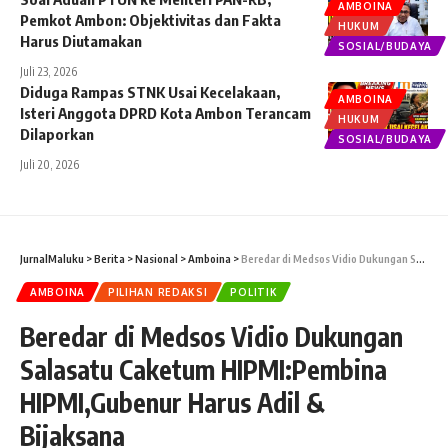
AMBOINA
Pemkot Ambon: Objektivitas dan Fakta
HUKUM
Harus Diutamakan
SOSIAL/BUDAYA
Juli 23, 2026
Diduga Rampas STNK Usai Kecelakaan,
AMBOINA
Isteri Anggota DPRD Kota Ambon Terancam
HUKUM
Dilaporkan
SOSIAL/BUDAYA
Juli 20, 2026
JurnalMaluku
>
Berita
>
Nasional
>
Amboina
>
Beredar di Medsos Vidio Dukungan Salasatu Caketum HIPMI:Pembina HIPMI,Gubenur Harus Adil & Bijaksana
AMBOINA
PILIHAN REDAKSI
POLITIK
Beredar di Medsos Vidio Dukungan
Salasatu Caketum HIPMI:Pembina
HIPMI,Gubenur Harus Adil &
Bijaksana