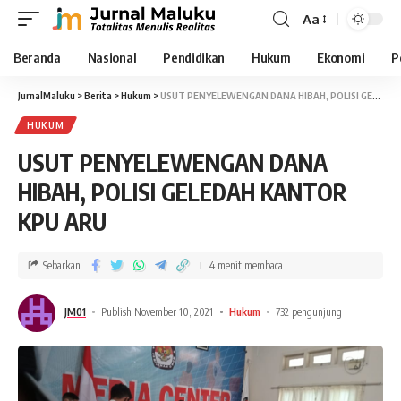
Aa
Beranda
Nasional
Pendidikan
Hukum
Ekonomi
P
JurnalMaluku
>
Berita
>
Hukum
>
USUT PENYELEWENGAN DANA HIBAH, POLISI GELEDAH KANTOR KPU ARU
HUKUM
USUT PENYELEWENGAN DANA
HIBAH, POLISI GELEDAH KANTOR
KPU ARU
Sebarkan
4 menit membaca
JM01
Publish November 10, 2021
Hukum
732 pengunjung