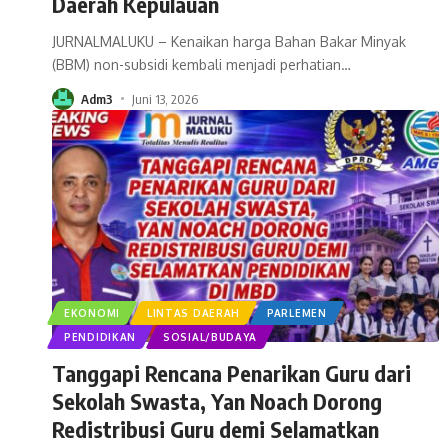
Daerah Kepulauan
JURNALMALUKU – Kenaikan harga Bahan Bakar Minyak
(BBM) non-subsidi kembali menjadi perhatian
…
Adm3
Juni 13, 2026
EKONOMI
LINTAS DAERAH
PARLEMEN
PENDIDIKAN
SOSIAL/BUDAYA
Tanggapi Rencana Penarikan Guru dari
Sekolah Swasta, Yan Noach Dorong
Redistribusi Guru demi Selamatkan