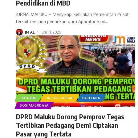
Pendidikan di MBD
JURNALMALUKU – Menyikapi kebijakan Pemerintah Pusat
terkait rencana penarikan guru Aparatur Sipil
…
JM AL
Juni 11, 2026
EKONOMI
LINTAS DAERAH
PARLEMEN
SOSIAL/BUDAYA
DPRD Maluku Dorong Pemprov Tegas
Tertibkan Pedagang Demi Ciptakan
Pasar yang Tertata