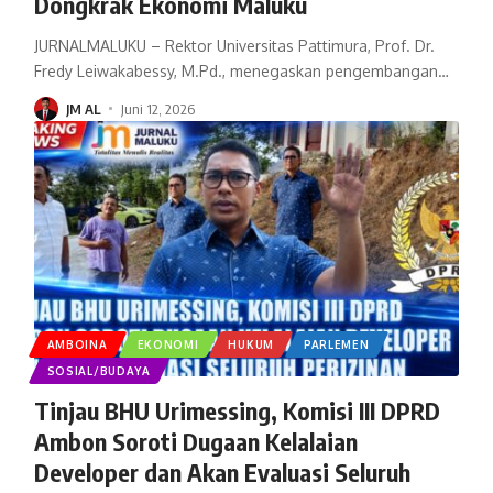
Dongkrak Ekonomi Maluku
JURNALMALUKU – Rektor Universitas Pattimura, Prof. Dr.
Fredy Leiwakabessy, M.Pd., menegaskan pengembangan
…
JM AL
Juni 12, 2026
AMBOINA
EKONOMI
HUKUM
PARLEMEN
SOSIAL/BUDAYA
Tinjau BHU Urimessing, Komisi III DPRD
Ambon Soroti Dugaan Kelalaian
Developer dan Akan Evaluasi Seluruh