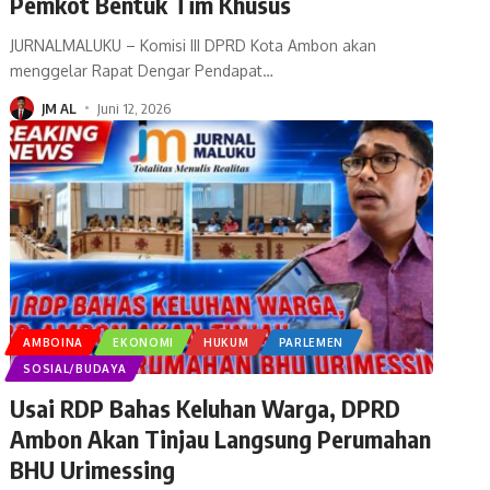
Pemkot Bentuk Tim Khusus
JURNALMALUKU – Komisi III DPRD Kota Ambon akan
menggelar Rapat Dengar Pendapat
…
JM AL
Juni 12, 2026
AMBOINA
EKONOMI
HUKUM
PARLEMEN
SOSIAL/BUDAYA
Usai RDP Bahas Keluhan Warga, DPRD
Ambon Akan Tinjau Langsung Perumahan
BHU Urimessing