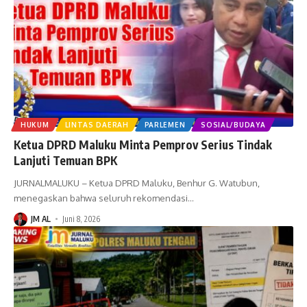
HUKUM
LINTAS DAERAH
PARLEMEN
SOSIAL/BUDAYA
Ketua DPRD Maluku Minta Pemprov Serius Tindak
Lanjuti Temuan BPK
JURNALMALUKU – Ketua DPRD Maluku, Benhur G. Watubun,
menegaskan bahwa seluruh rekomendasi
…
JM AL
Juni 8, 2026