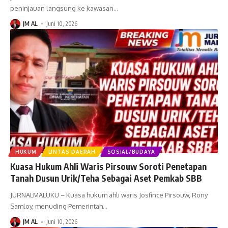
peninjauan langsung ke kawasan
…
JM AL
Juni 10, 2026
HUKUM
LINTAS DAERAH
SOSIAL/BUDAYA
Kuasa Hukum Ahli Waris Pirsouw Soroti Penetapan
Tanah Dusun Urik/Teha Sebagai Aset Pemkab SBB
JURNALMALUKU – Kuasa hukum ahli waris Josfince Pirsouw, Rony
Samloy, menuding Pemerintah
…
JM AL
Juni 10, 2026