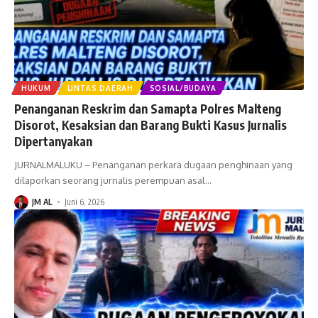
HUKUM
LINTAS DAERAH
SOSIAL/BUDAYA
Penanganan Reskrim dan Samapta Polres Malteng
Disorot, Kesaksian dan Barang Bukti Kasus Jurnalis
Dipertanyakan
JURNALMALUKU – Penanganan perkara dugaan penghinaan yang
dilaporkan seorang jurnalis perempuan asal
…
JM AL
Juni 6, 2026