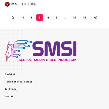
JM AL
Juni 3, 2026
1
2
3
4
5
…
36
37
Redaksi
Pedoman Media Siber
Tarif Iklan
Kontak