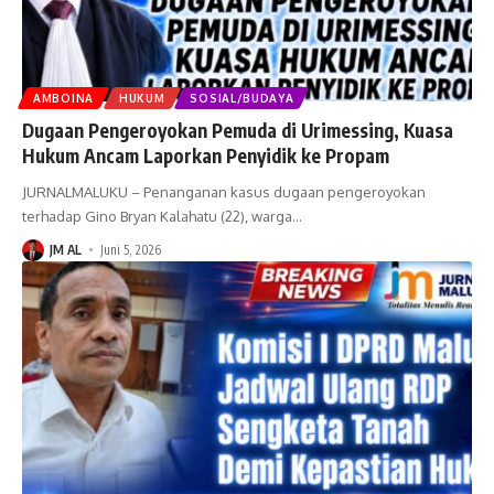
AMBOINA
HUKUM
SOSIAL/BUDAYA
Dugaan Pengeroyokan Pemuda di Urimessing, Kuasa
Hukum Ancam Laporkan Penyidik ke Propam
JURNALMALUKU – Penanganan kasus dugaan pengeroyokan
terhadap Gino Bryan Kalahatu (22), warga
…
JM AL
Juni 5, 2026