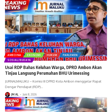
AMBOINA
EKONOMI
HUKUM
PARLEMEN
SOSIAL/BUDAYA
Usai RDP Bahas Keluhan Warga, DPRD Ambon Akan
Tinjau Langsung Perumahan BHU Urimessing
JURNALMALUKU – Komisi III DPRD Kota Ambon menggelar Rapat
Dengar Pendapat (RDP)
…
JM AL
Juni 8, 2026